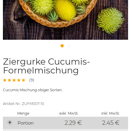
Ziergurke Cucumis-
Formelmischung
(
9
)
Cucumis Mischung obiger Sorten..
Artikel-Nr.: ZUFM007-10
Menge
exkl. MwSt.
inkl. MwSt.
2.29 €
2.45
€
Portion