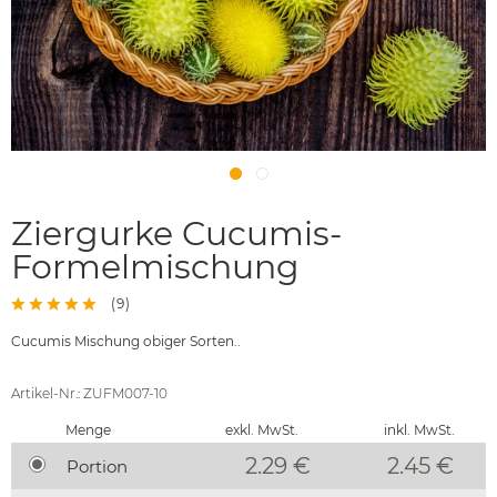
Ziergurke Cucumis-
Formelmischung
(
9
)
Cucumis Mischung obiger Sorten..
Artikel-Nr.: ZUFM007-10
Menge
exkl. MwSt.
inkl. MwSt.
2.29 €
2.45
€
Portion