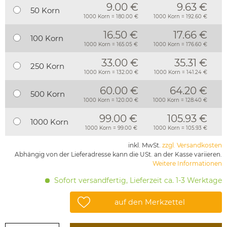
9.00 €
9.63 €
50 Korn
1000 Korn = 180.00 €
1000 Korn = 192.60 €
16.50 €
17.66 €
100 Korn
1000 Korn = 165.05 €
1000 Korn = 176.60 €
33.00 €
35.31 €
250 Korn
1000 Korn = 132.00 €
1000 Korn = 141.24 €
60.00 €
64.20 €
500 Korn
1000 Korn = 120.00 €
1000 Korn = 128.40 €
99.00 €
105.93 €
1000 Korn
1000 Korn = 99.00 €
1000 Korn = 105.93 €
inkl. MwSt.
zzgl. Versandkosten
Abhängig von der Lieferadresse kann die USt. an der Kasse variieren.
Weitere Informationen
Sofort versandfertig, Lieferzeit ca. 1-3 Werktage
auf den Merkzettel