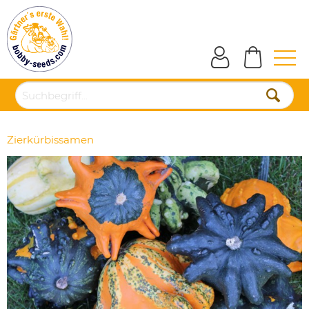
Zierkürbissamen