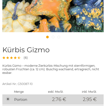
Kürbis Gizmo
(
6
)
Kürbis Gizmo – moderne Zierkürbis-Mischung mit sternförmigen,
robusten Früchten (ca. 12 cm). Buschig wachsend, ertragreich, nicht
essbar.
Artikel-Nr.: G50087-10
Menge
exkl. MwSt.
inkl. MwSt.
2.76 €
2.95
€
Portion