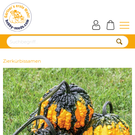
Zierkürbissamen