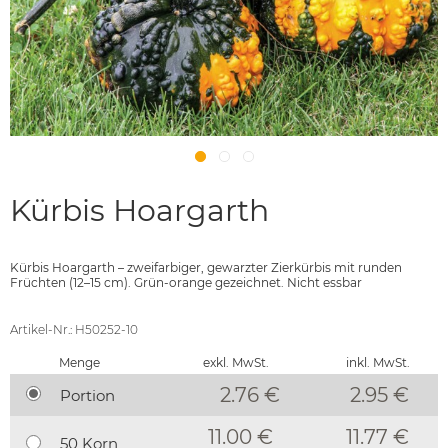
Kürbis Hoargarth
Kürbis Hoargarth – zweifarbiger, gewarzter Zierkürbis mit runden
Früchten (12–15 cm). Grün-orange gezeichnet. Nicht essbar
Artikel-Nr.: H50252-10
Menge
exkl. MwSt.
inkl. MwSt.
2.76 €
2.95
€
Portion
11.00 €
11.77 €
50 Korn