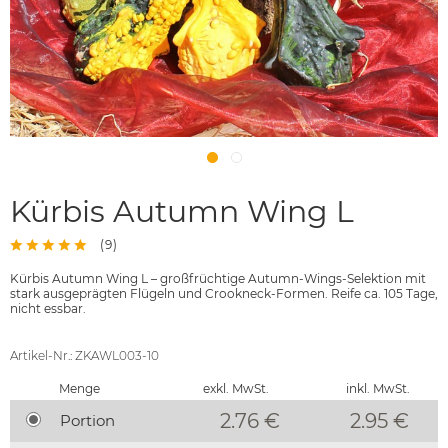
Kürbis Autumn Wing L
(
9
)
Kürbis Autumn Wing L – großfrüchtige Autumn-Wings-Selektion mit
stark ausgeprägten Flügeln und Crookneck-Formen. Reife ca. 105 Tage,
nicht essbar.
Artikel-Nr.: ZKAWL003-10
Menge
exkl. MwSt.
inkl. MwSt.
2.76 €
2.95
€
Portion