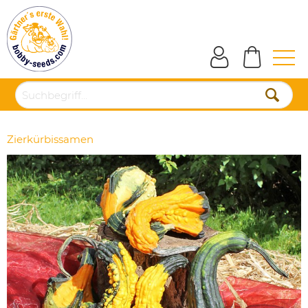
Zierkürbissamen