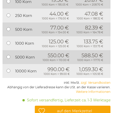
19.50 €
20.87 €
100 Korn
1000 Korn = 195.05 €
1000 Korn = 208.70 €
44.00 €
47.08 €
250 Korn
1000 Korn = 176.00 €
1000 Korn = 188.32 €
77.00 €
82.39 €
500 Korn
1000 Korn = 154.00 €
1000 Korn = 164.78 €
125.00 €
133.75 €
1000 Korn
1000 Korn = 125.00 €
1000 Korn = 133.75 €
550.00 €
588.50 €
5000 Korn
1000 Korn = 110.00 €
1000 Korn = 117.70 €
990.00 €
1,059.30 €
10000 Korn
1000 Korn = 99.00 €
1000 Korn = 105.93 €
inkl. MwSt.
zzgl. Versandkosten
Abhängig von der Lieferadresse kann die USt. an der Kasse variieren.
Weitere Informationen
Sofort versandfertig, Lieferzeit ca. 1-3 Werktage
auf den Merkzettel