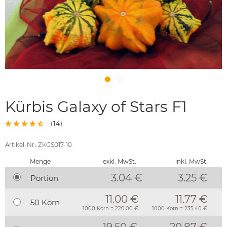
Kürbis Galaxy of Stars F1
(
14
)
Artikel-Nr.: ZKGS017-10
Menge
exkl. MwSt.
inkl. MwSt.
3.04 €
3.25
€
Portion
11.00 €
11.77 €
50 Korn
1000 Korn = 220.00 €
1000 Korn = 235.40 €