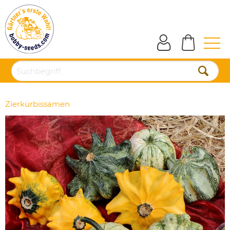
Zierkürbissamen