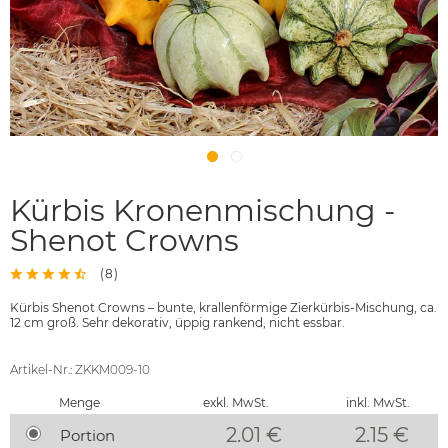
Kürbis Kronenmischung -
Shenot Crowns
(
8
)
Kürbis Shenot Crowns – bunte, krallenförmige Zierkürbis-Mischung, ca.
12 cm groß. Sehr dekorativ, üppig rankend, nicht essbar.
Artikel-Nr.: ZKKM009-10
Menge
exkl. MwSt.
inkl. MwSt.
2.01 €
2.15
€
Portion