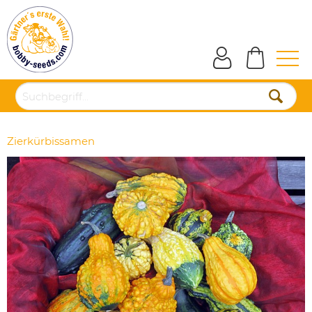
Zierkürbissamen