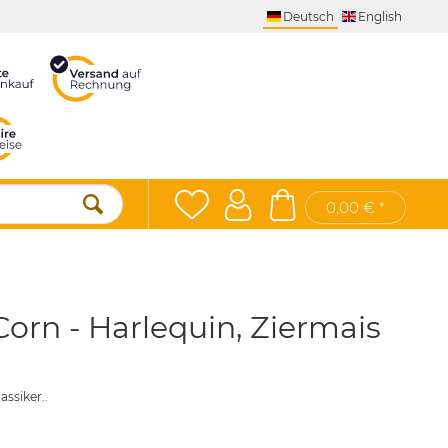
Deutsch
English
0,00 € *
orn - Harlequin, Ziermais
ssiker..