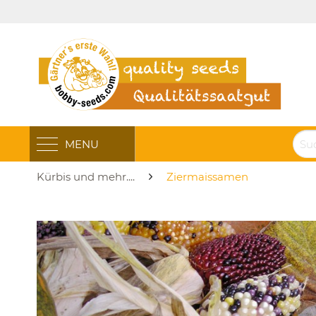
MENU
Kürbis und mehr....
Ziermaissamen