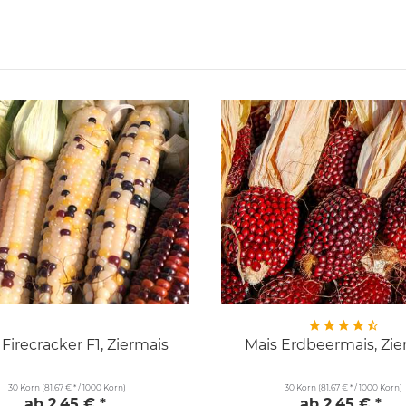
 Firecracker F1, Ziermais
Mais Erdbeermais, Zie
30 Korn
(81,67 € * / 1000 Korn)
30 Korn
(81,67 € * / 1000 Korn)
ab 2,45 € *
ab 2,45 € *