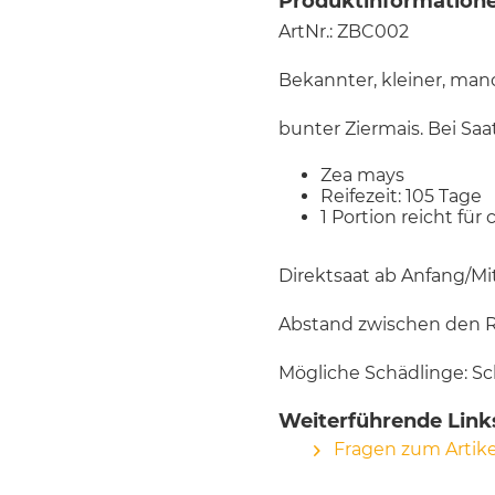
Produktinformationen
ArtNr.: ZBC002
Bekannter, kleiner, man
bunter Ziermais. Bei Sa
Zea mays
Reifezeit: 105 Tage
1 Portion reicht fü
Direktsaat ab Anfang/Mi
Abstand zwischen den R
Mögliche Schädlinge: Sc
Weiterführende Links
Fragen zum Artike