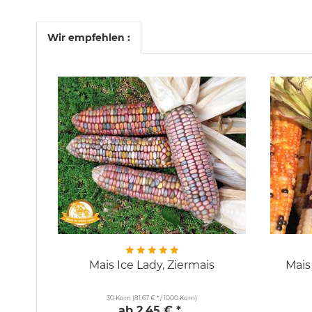
Wir empfehlen :
Mais Ice Lady, Ziermais
Mais
30 Korn
(81,67 € * / 1000 Korn)
ab 2,45 € *