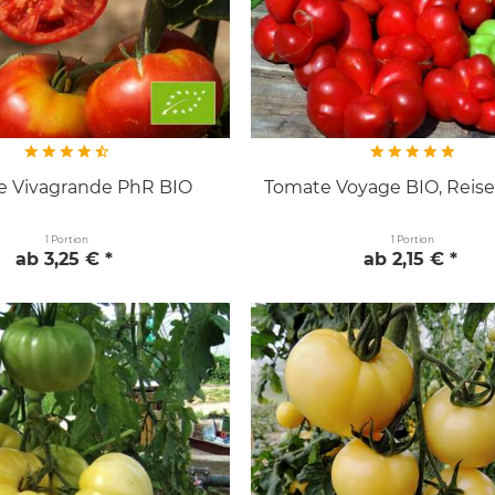
e Vivagrande PhR BIO
Tomate Voyage BIO, Reis
1 Portion
1 Portion
ab 3,25 € *
ab 2,15 € *