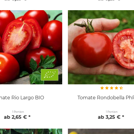
ate Rio Largo BIO
Tomate Rondobella Ph
1 Portion
1 Portion
ab 2,65 € *
ab 3,25 € *