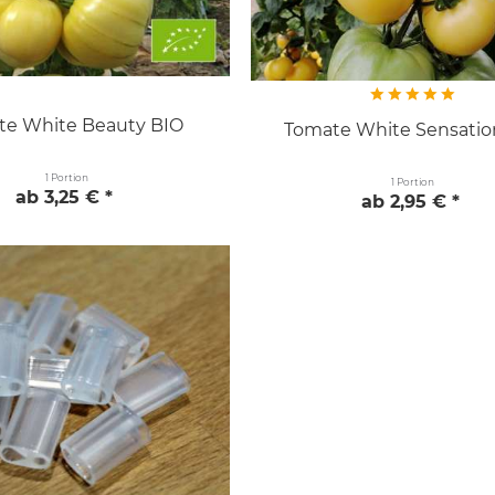
te White Beauty BIO
Tomate White Sensatio
1 Portion
1 Portion
ab 3,25 € *
ab 2,95 € *