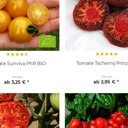
Tomate Tschernij Prinz
te Sunviva PhR BIO
1 Portion
1 Portion
ab 2,95 € *
ab 3,25 € *