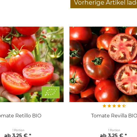
Vorherige Artikel la
omate Retillo BIO
Tomate Revilla BI
1 Portion
1 Portion
ab 3,25 € *
ab 3,25 € *