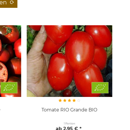
den
O
Tomate RIO Grande BIO
1 Portion
ab 2,95 € *