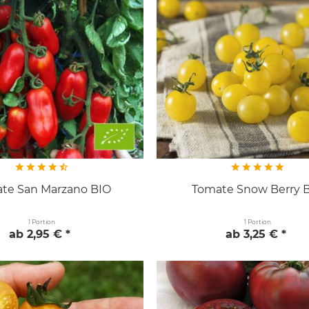
te San Marzano BIO
Tomate Snow Berry 
1 Portion
1 Portion
ab 2,95 € *
ab 3,25 € *