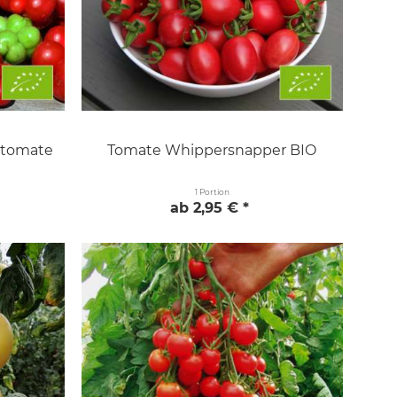
etomate
Tomate Whippersnapper BIO
1 Portion
ab 2,95 € *