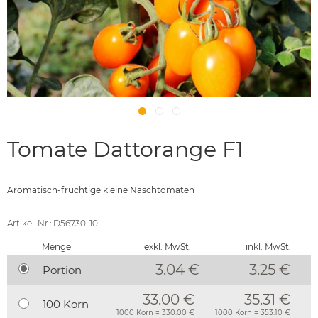
Tomate Dattorange F1
Aromatisch-fruchtige kleine Naschtomaten
Artikel-Nr.: D56730-10
Menge
exkl. MwSt.
inkl. MwSt.
3.04 €
3.25
€
Portion
33.00 €
35.31 €
100 Korn
1000 Korn = 330.00 €
1000 Korn = 353.10 €