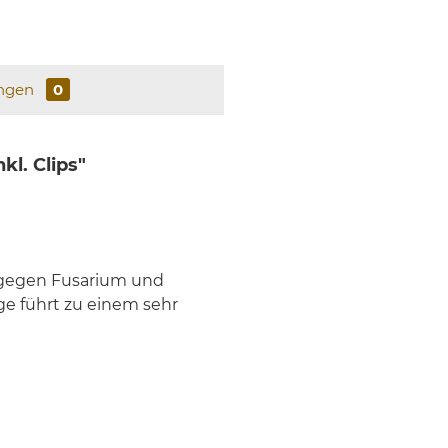
ngen
0
l. Clips"
 gegen Fusarium und
ge führt zu einem sehr