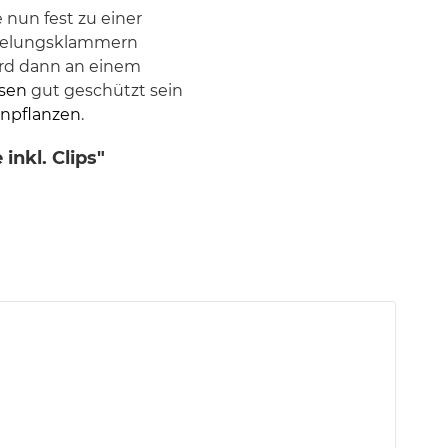
 nun fest zu einer
redelungsklammern
ird dann an einem
ssen
gut geschützt sein
npflanzen
.
nkl. Clips"