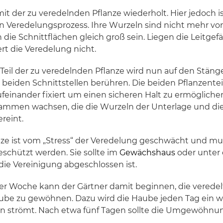
mit der zu veredelnden Pflanze wiederholt. Hier jedoch 
en Veredelungsprozess. Ihre Wurzeln sind nicht mehr v
die Schnittflächen gleich groß sein. Liegen die Leitgef
rt die Veredelung nicht.
eil der zu veredelnden Pflanze wird nun auf den Stänge
die beiden Schnittstellen berühren. Die beiden Pflanzente
einander fixiert um einen sicheren Halt zu ermöglichen.
sammen wachsen, die die Wurzeln der Unterlage und di
ereint.
ze ist vom „Stress“ der Veredelung geschwächt und m
schützt werden. Sie sollte im
Gewächshaus
oder unter
die Vereinigung abgeschlossen ist.
r Woche kann der Gärtner damit beginnen, die veredelt
ube zu gewöhnen. Dazu wird die Haube jeden Tag ein 
nein strömt. Nach etwa fünf Tagen sollte die Umgewöhnu