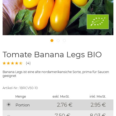
Tomate Banana Legs BIO
(
4
)
Banana Legs ist eine alte nordamerikansiche Sorte, prima für Saucen
geeignet
Artikel-Nr.: 1BRCV50-10
Menge
exkl. MwSt.
inkl. MwSt.
2.76 €
2.95
€
Portion
7.50 €
8.03 €