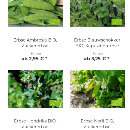
Erbse Ambrosia BIO,
Erbse Blauwschokker
Zuckererbse
BIO, Kapuzinererbse
1 Portion
1 Portion
ab 2,95 € *
ab 3,25 € *
Erbse Hendriks BIO,
Erbse Norli BIO,
Zuckererbse
Zuckererbse