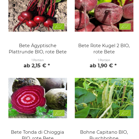
Bete Ägyptische
Bete Rote Kugel 2 BIO,
Plattrunde BIO, rote Bete
rote Bete
1 Portion
1 Portion
ab 2,15 € *
ab 1,90 € *
Bete Tonda di Chioggia
Bohne Capitano BIO,
BIO, rote Bete
Buschbohne