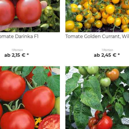
omate Darinka F1
Tomate Golden Currant, W
1 Portion
1 Portion
ab 2,15 € *
ab 2,45 € *