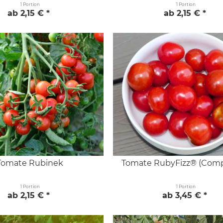
1 Portion
1 Portion
ab 2,15 € *
ab 2,15 € *
Tomate Rubinek
Tomate RubyFizz® (Comp
1 Portion
1 Portion
ab 2,15 € *
ab 3,45 € *