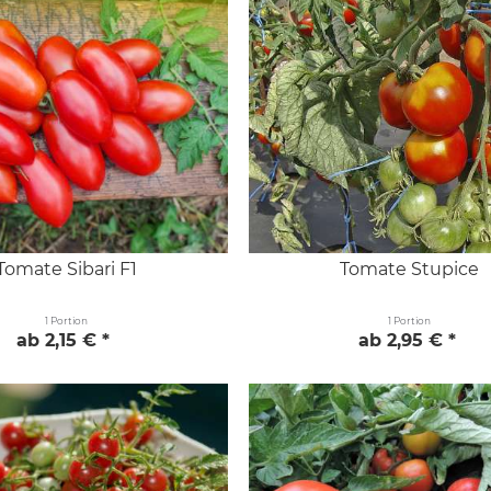
Tomate Sibari F1
Tomate Stupice
1 Portion
1 Portion
ab 2,15 € *
ab 2,95 € *