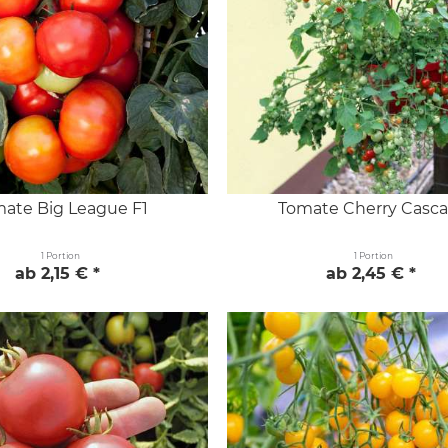
ate Big League F1
Tomate Cherry Casc
1 Portion
1 Portion
ab 2,15 € *
ab 2,45 € *