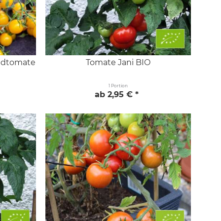
ildtomate
Tomate Jani BIO
1 Portion
ab 2,95 € *