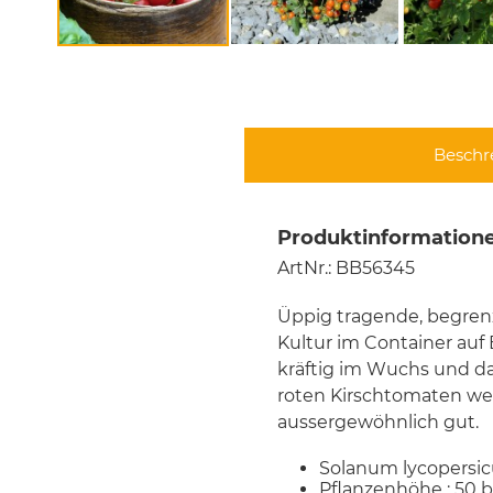
Beschr
Produktinformation
ArtNr.: BB56345
Üppig tragende, begren
Kultur im Container auf
kräftig im Wuchs und d
roten Kirschtomaten we
aussergewöhnlich gut.
Solanum lycopersi
Pflanzenhöhe : 50 