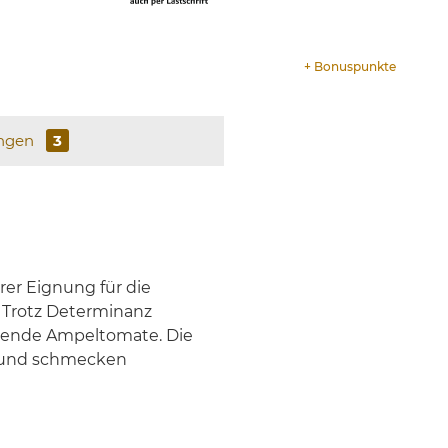
+
Bonuspunkte
ngen
3
er Eignung für die
. Trotz Determinanz
ngende Ampeltomate. Die
m und schmecken