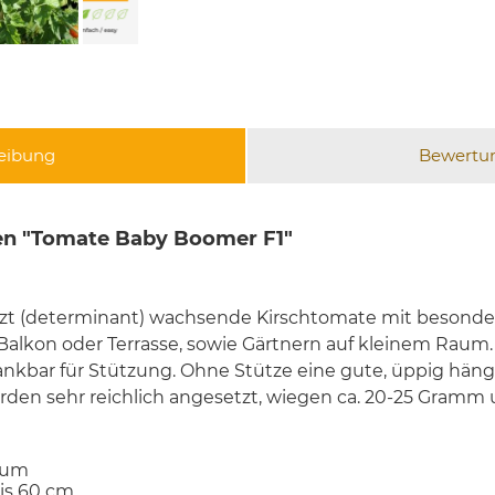
eibung
Bewertu
en "Tomate Baby Boomer F1"
zt (determinant) wachsende Kirschtomate mit besonder
 Balkon oder Terrasse, sowie Gärtnern auf kleinem Raum
ankbar für Stützung. Ohne Stütze eine gute, üppig hä
rden sehr reichlich angesetzt, wiegen ca. 20-25 Gram
cum
bis 60 cm