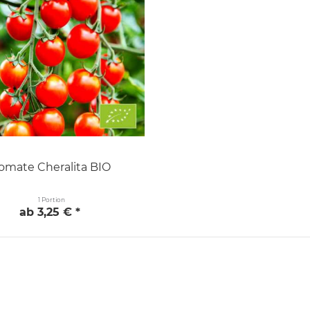
omate Cheralita BIO
1 Portion
ab 3,25 € *