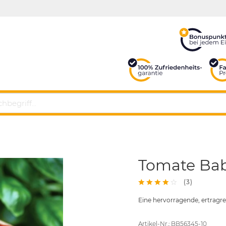
Tomate Ba
(
3
)
Eine hervorragende, ertrag
Artikel-Nr.: BB56345-10