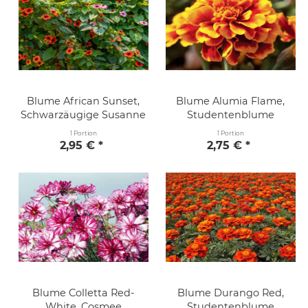
Blume African Sunset,
Blume Alumia Flame,
Schwarzäugige Susanne
Studentenblume
1 Portion
1 Portion
2,95 € *
2,75 € *
Blume Colletta Red-
Blume Durango Red,
White, Cosmee
Studentenblume