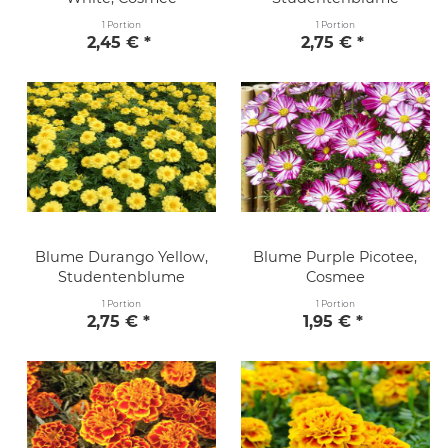
1 Portion
1 Portion
2,45 € *
2,75 € *
Blume Durango Yellow,
Blume Purple Picotee,
Studentenblume
Cosmee
1 Portion
1 Portion
2,75 € *
1,95 € *