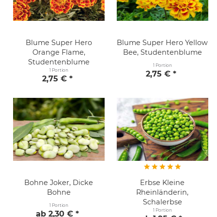
Blume Super Hero
Blume Super Hero Yellow
Orange Flame,
Bee, Studentenblume
Studentenblume
1 Portion
1 Portion
2,75 € *
2,75 € *
Bohne Joker, Dicke
Erbse Kleine
Bohne
Rheinländerin,
Schalerbse
1 Portion
1 Portion
ab 2,30 € *