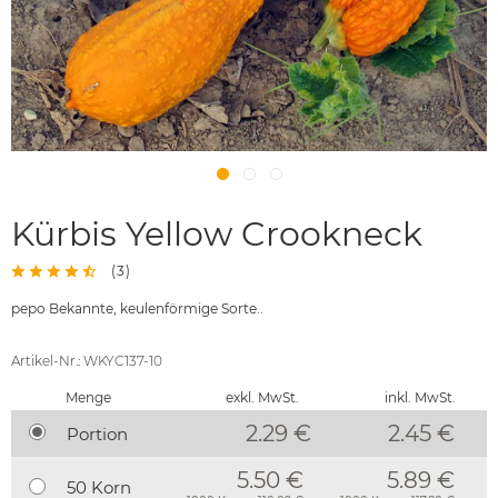
Kürbis Yellow Crookneck
(
3
)
pepo Bekannte, keulenförmige Sorte..
Artikel-Nr.: WKYC137-10
Menge
exkl. MwSt.
inkl. MwSt.
2.29 €
2.45
€
Portion
5.50 €
5.89 €
50 Korn