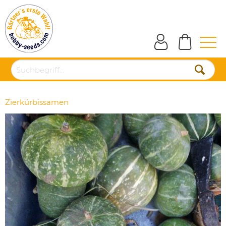
Zierkürbissamen