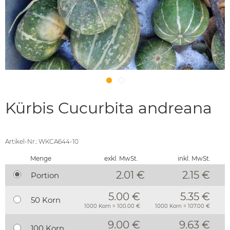
Kürbis Cucurbita andreana
Artikel-Nr.: WKCA644-10
Menge
exkl. MwSt.
inkl. MwSt.
2.01 €
2.15
€
Portion
5.00 €
5.35 €
50 Korn
1000 Korn = 100.00 €
1000 Korn = 107.00 €
9.00 €
9.63 €
100 Korn