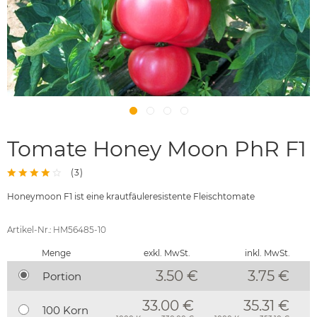
Tomate Honey Moon PhR F1
(
3
)
Honeymoon F1 ist eine krautfäuleresistente Fleischtomate
Artikel-Nr.: HM56485-10
Menge
exkl. MwSt.
inkl. MwSt.
3.50 €
3.75
€
Portion
33.00 €
35.31 €
100 Korn