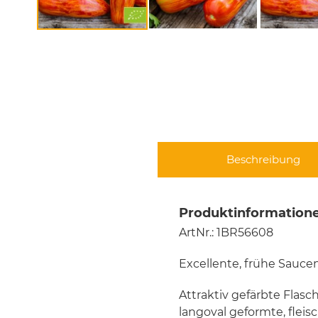
Beschreibung
Produktinformation
ArtNr.: 1BR56608
Excellente, frühe Sauce
Attraktiv gefärbte Flas
langoval geformte, flei