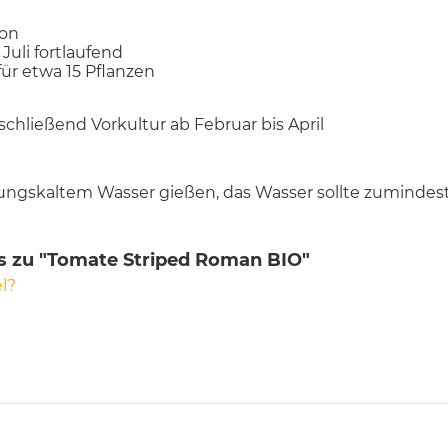
con
 Juli fortlaufend
für etwa 15 Pflanzen
nschließend Vorkultur ab Februar bis April
itungskaltem Wasser gießen, das Wasser sollte zumind
s zu "Tomate Striped Roman BIO"
l?