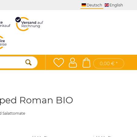
Deutsch
English
0,00 € *
iped Roman BIO
nd Salattomate