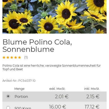
Blume Polino Cola,
Sonnenblume
(
1
)
Polino Cola ist eine herrliche, verzweigte Sonnenblumenneuheit für
Topf und Beet
Artikel-Nr.: PC54037-10
Menge
exkl. MwSt.
inkl. MwSt.
2.01 €
2.15
€
Portion
16.00 €
17.12 €
500 Korn