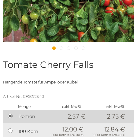
Tomate Cherry Falls
Hängende Tomate für Ampel oder Kübel
Artikel-Nr.: CF56723-10
Menge
exkl. MwSt.
inkl. MwSt.
2.57 €
2.75
€
Portion
12.00 €
12.84 €
100 Korn
1000 Korn = 120.00 €
1000 Korn = 128.40 €