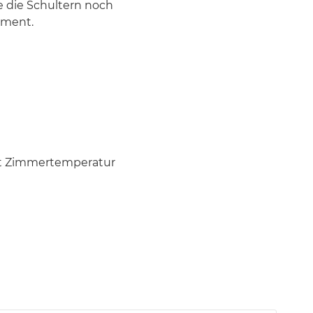
e die Schultern noch
timent.
est Zimmertemperatur