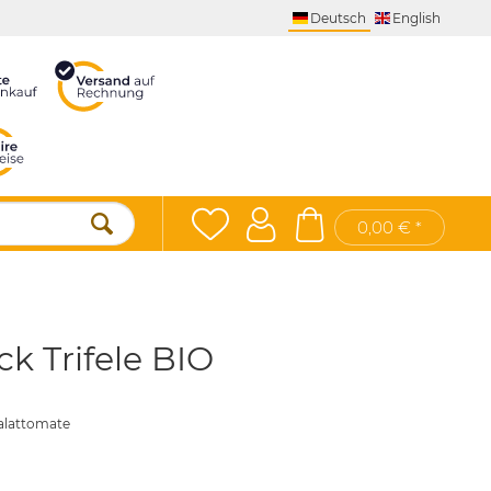
Deutsch
English
0,00 € *
k Trifele BIO
alattomate