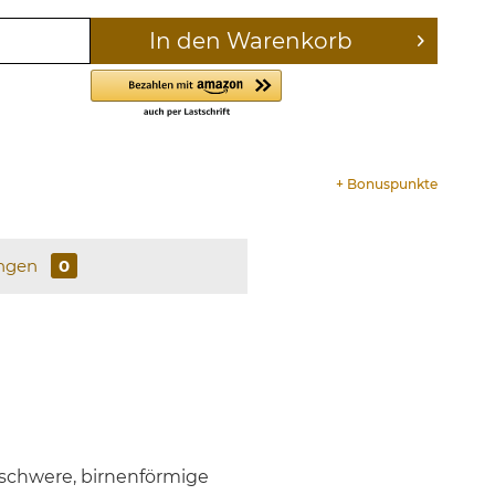
In den
Warenkorb
+
Bonuspunkte
ngen
0
 schwere, birnenförmige