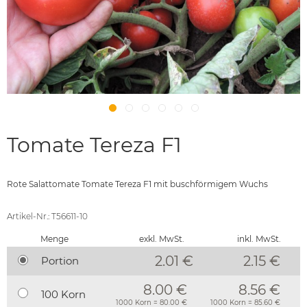
Tomate Tereza F1
Rote Salattomate Tomate Tereza F1 mit buschförmigem Wuchs
Artikel-Nr.: T56611-10
Menge
exkl. MwSt.
inkl. MwSt.
2.01 €
2.15
€
Portion
8.00 €
8.56 €
100 Korn
1000 Korn = 80.00 €
1000 Korn = 85.60 €