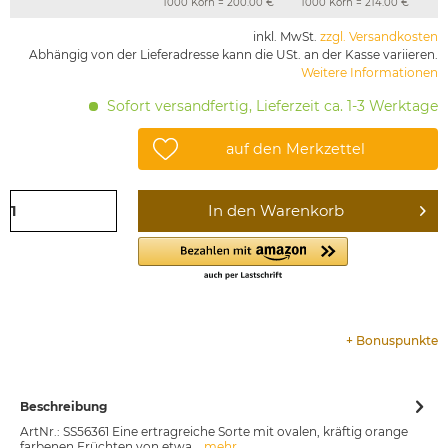
1000 Korn = 200.00 €
1000 Korn = 214.00 €
inkl. MwSt.
zzgl. Versandkosten
Abhängig von der Lieferadresse kann die USt. an der Kasse variieren.
Weitere Informationen
Sofort versandfertig, Lieferzeit ca. 1-3 Werktage
auf den Merkzettel
In den
Warenkorb
+
Bonuspunkte
Beschreibung
ArtNr.: SS56361 Eine ertragreiche Sorte mit ovalen, kräftig orange
farbenen Früchten von etwa...
mehr