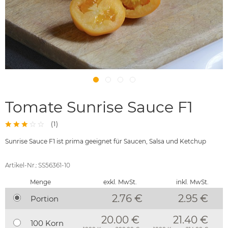
Tomate Sunrise Sauce F1
(
1
)
Sunrise Sauce F1 ist prima geeignet für Saucen, Salsa und Ketchup
Artikel-Nr.: SS56361-10
Menge
exkl. MwSt.
inkl. MwSt.
2.76 €
2.95
€
Portion
20.00 €
21.40 €
100 Korn