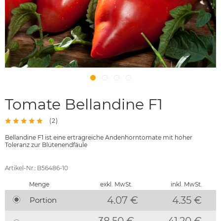
Tomate Bellandine F1
(
2
)
Bellandine F1 ist eine ertragreiche Andenhorntomate mit hoher
Toleranz zur Blütenendfäule
Artikel-Nr.: B56486-10
Menge
exkl. MwSt.
inkl. MwSt.
4.07 €
4.35
€
Portion
38.50 €
41.20 €