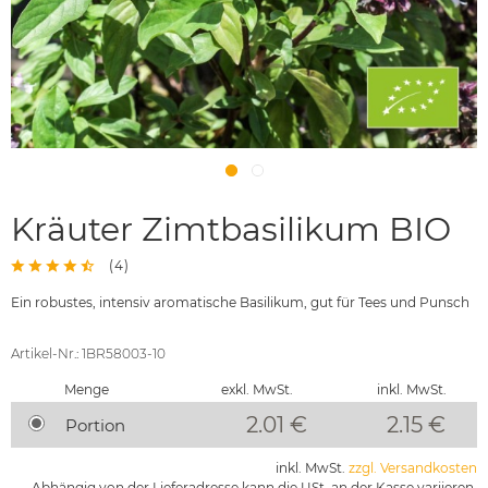
Kräuter Zimtbasilikum BIO
(
4
)
Ein robustes, intensiv aromatische Basilikum, gut für Tees und Punsch
Artikel-Nr.: 1BR58003-10
Menge
exkl. MwSt.
inkl. MwSt.
2.01 €
2.15
€
Portion
inkl. MwSt.
zzgl. Versandkosten
Abhängig von der Lieferadresse kann die USt. an der Kasse variieren.