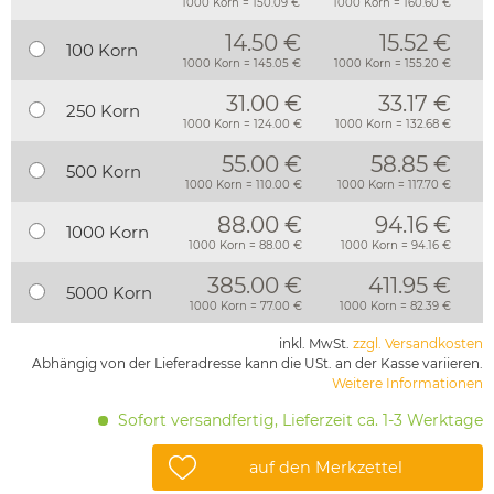
1000 Korn = 150.09 €
1000 Korn = 160.60 €
14.50 €
15.52 €
100 Korn
1000 Korn = 145.05 €
1000 Korn = 155.20 €
31.00 €
33.17 €
250 Korn
1000 Korn = 124.00 €
1000 Korn = 132.68 €
55.00 €
58.85 €
500 Korn
1000 Korn = 110.00 €
1000 Korn = 117.70 €
88.00 €
94.16 €
1000 Korn
1000 Korn = 88.00 €
1000 Korn = 94.16 €
385.00 €
411.95 €
5000 Korn
1000 Korn = 77.00 €
1000 Korn = 82.39 €
inkl. MwSt.
zzgl. Versandkosten
Abhängig von der Lieferadresse kann die USt. an der Kasse variieren.
Weitere Informationen
Sofort versandfertig, Lieferzeit ca. 1-3 Werktage
auf den Merkzettel