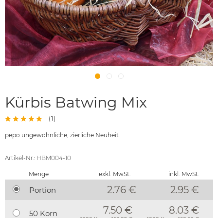
Kürbis Batwing Mix
(
1
)
pepo ungewöhnliche, zierliche Neuheit..
Artikel-Nr.: HBM004-10
Menge
exkl. MwSt.
inkl. MwSt.
2.76 €
2.95
€
Portion
7.50 €
8.03 €
50 Korn