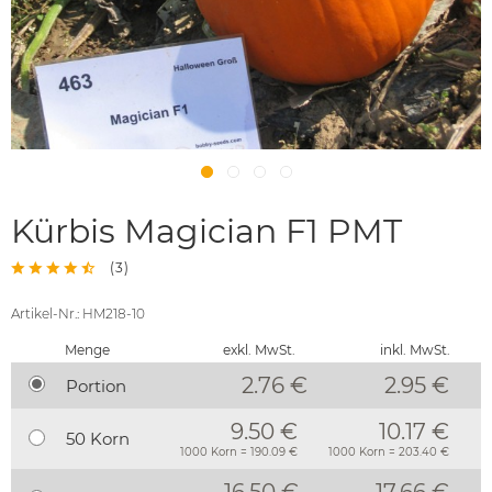
Kürbis Magician F1 PMT
(
3
)
Artikel-Nr.: HM218-10
Menge
exkl. MwSt.
inkl. MwSt.
2.76 €
2.95
€
Portion
9.50 €
10.17 €
50 Korn
1000 Korn = 190.09 €
1000 Korn = 203.40 €