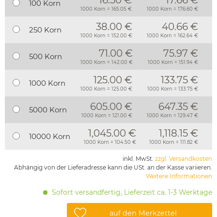
16.50 €
17.66 €
100 Korn
1000 Korn = 165.05 €
1000 Korn = 176.60 €
38.00 €
40.66 €
250 Korn
1000 Korn = 152.00 €
1000 Korn = 162.64 €
71.00 €
75.97 €
500 Korn
1000 Korn = 142.00 €
1000 Korn = 151.94 €
125.00 €
133.75 €
1000 Korn
1000 Korn = 125.00 €
1000 Korn = 133.75 €
605.00 €
647.35 €
5000 Korn
1000 Korn = 121.00 €
1000 Korn = 129.47 €
1,045.00 €
1,118.15 €
10000 Korn
1000 Korn = 104.50 €
1000 Korn = 111.82 €
inkl. MwSt.
zzgl. Versandkosten
Abhängig von der Lieferadresse kann die USt. an der Kasse variieren.
Weitere Informationen
Sofort versandfertig, Lieferzeit ca. 1-3 Werktage
auf den Merkzettel