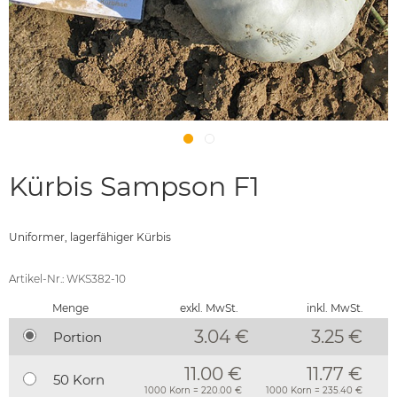
Kürbis Sampson F1
Uniformer, lagerfähiger Kürbis
Artikel-Nr.: WKS382-10
Menge
exkl. MwSt.
inkl. MwSt.
3.04 €
3.25
€
Portion
11.00 €
11.77 €
50 Korn
1000 Korn = 220.00 €
1000 Korn = 235.40 €