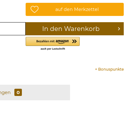
auf den Merkzettel
In den
Warenkorb
+
Bonuspunkte
ngen
0