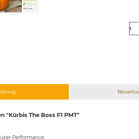
eibung
Bewertu
n "Kürbis The Boss F1 PMT"
guter Performance