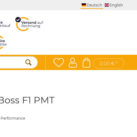
Deutsch
English
0,00 € *
 Boss F1 PMT
r Performance