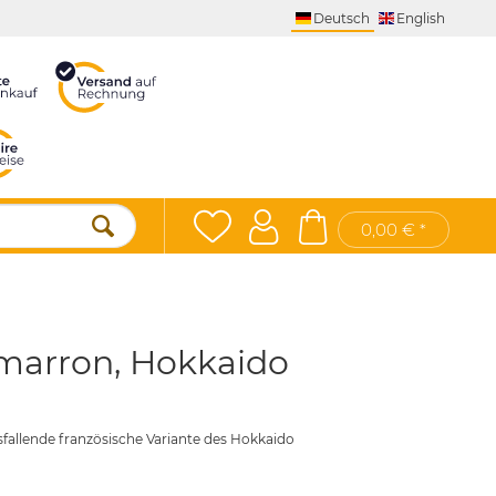
Deutsch
English
0,00 € *
imarron, Hokkaido
sfallende französische Variante des Hokkaido