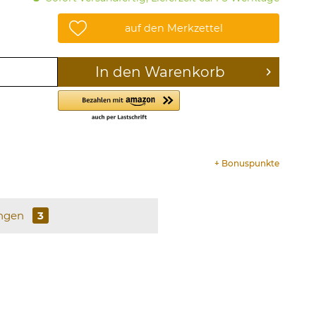
auf den Merkzettel
In den
Warenkorb
+
Bonuspunkte
ngen
3