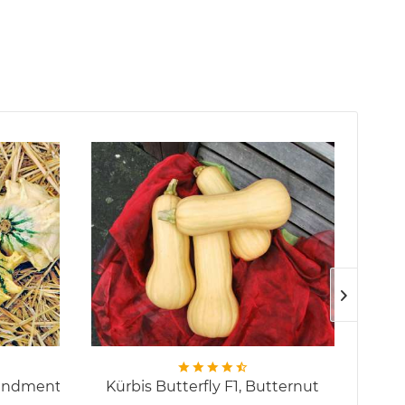
andments
Kürbis Butterfly F1, Butternut
K