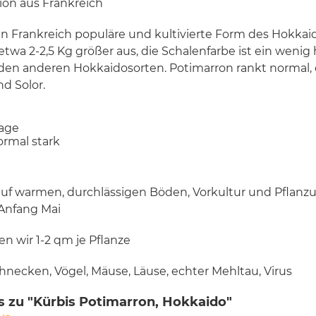
ion aus Frankreich
in Frankreich populäre und kultivierte Form des Hokkaid
wa 2-2,5 Kg größer aus, die Schalenfarbe ist ein wenig he
 den anderen Hokkaidosorten. Potimarron rankt normal, d
nd Solor.
Tage
ormal stark
auf warmen, durchlässigen Böden, Vorkultur und Pflanz
 Anfang Mai
n wir 1-2 qm je Pflanze
hnecken, Vögel, Mäuse, Läuse, echter Mehltau, Virus
s zu "Kürbis Potimarron, Hokkaido"