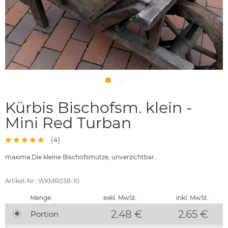
Kürbis Bischofsm. klein -
Mini Red Turban
(
4
)
maxima Die kleine Bischofsmütze, unverzichtbar..
Artikel-Nr.: WKMR038-10
Menge
exkl. MwSt.
inkl. MwSt.
2.48 €
2.65
€
Portion