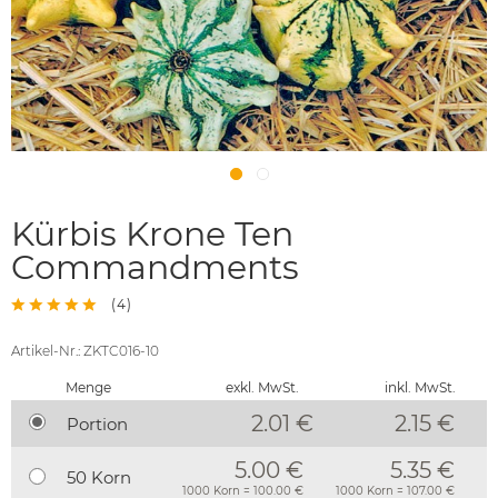
Kürbis Krone Ten
Commandments
(
4
)
Artikel-Nr.: ZKTC016-10
Menge
exkl. MwSt.
inkl. MwSt.
2.01 €
2.15
€
Portion
5.00 €
5.35 €
50 Korn
1000 Korn = 100.00 €
1000 Korn = 107.00 €