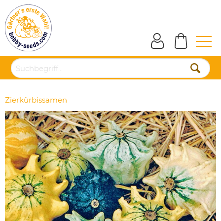
Zierkürbissamen