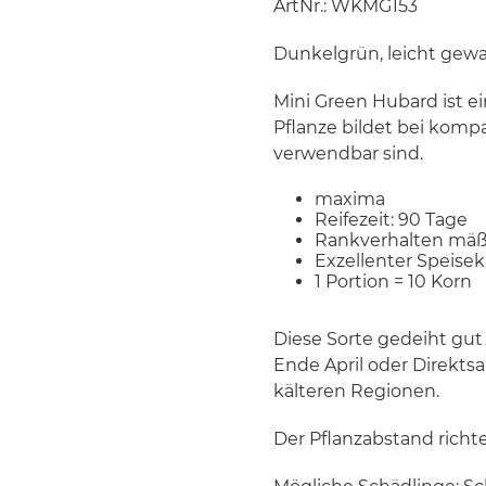
ArtNr.: WKMG153
Dunkelgrün, leicht gewa
Mini Green Hubard ist ei
Pflanze bildet bei komp
verwendbar sind.
maxima
Reifezeit: 90 Tage
Rankverhalten mäß
Exzellenter Speisek
1 Portion = 10 Korn
Diese Sorte gedeiht gut
Ende April oder Direkts
kälteren Regionen.
Der Pflanzabstand richt