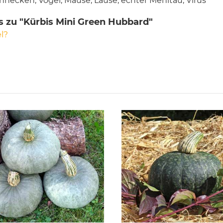
hnecken, Vögel, Mäuse, Läuse, echter Mehltau, Virus
s zu "Kürbis Mini Green Hubbard"
l?