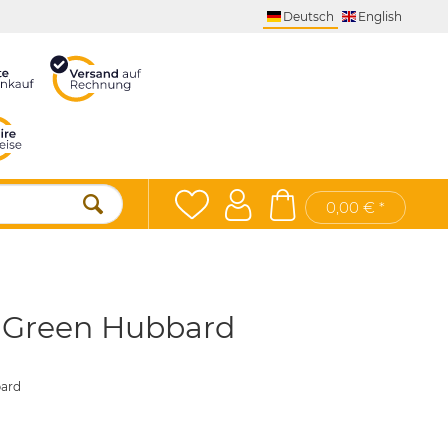
Deutsch
English
0,00 € *
i Green Hubbard
bard