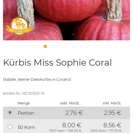
Kürbis Miss Sophie Coral
Stabiler, kleiner Dekokürbis in Coralrot
Artikel-Nr.: MC50300-10
Menge
exkl. MwSt.
inkl. MwSt.
2.76 €
2.95
€
Portion
8.00 €
8.56 €
50 Korn
1000 Korn = 160.00 €
1000 Korn = 171.20 €