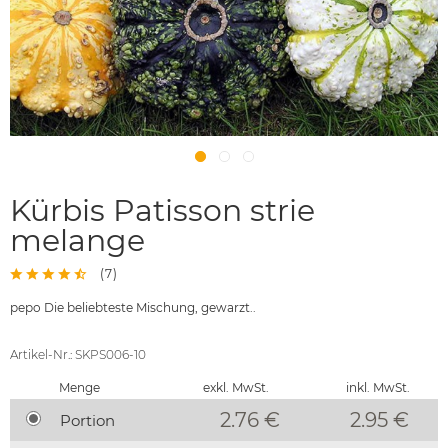
Kürbis Patisson strie
melange
(
7
)
pepo Die beliebteste Mischung, gewarzt..
Artikel-Nr.: SKPS006-10
Menge
exkl. MwSt.
inkl. MwSt.
2.76 €
2.95
€
Portion