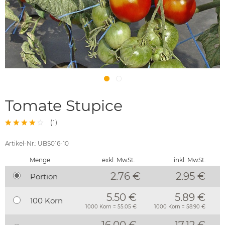
Tomate Stupice
(
1
)
Artikel-Nr.: UBS016-10
Menge
exkl. MwSt.
inkl. MwSt.
2.76 €
2.95
€
Portion
5.50 €
5.89 €
100 Korn
1000 Korn = 55.05 €
1000 Korn = 58.90 €