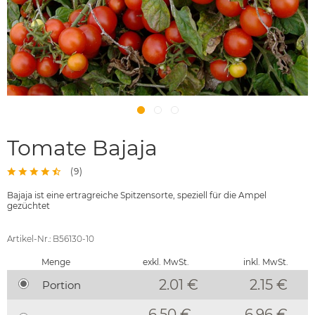
Tomate Bajaja
(
9
)
Bajaja ist eine ertragreiche Spitzensorte, speziell für die Ampel
gezüchtet
Artikel-Nr.: B56130-10
Menge
exkl. MwSt.
inkl. MwSt.
2.01 €
2.15
€
Portion
6.50 €
6.96 €