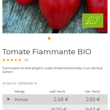
Tomate Fiammante BIO
(
1
)
Fiammante ist eine länglich-ovale Ochsenherztomate, Cuor die Bue
Samen
Artikel-Nr.: 1BR56446-10
Menge
exkl. MwSt.
inkl. MwSt.
2.48 €
2.65
€
Portion
9.00 €
9.63 €