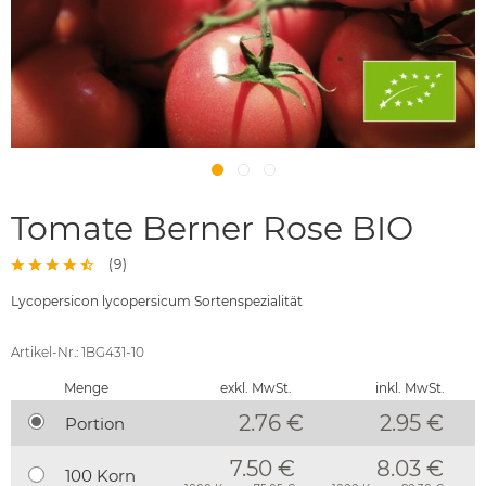
Tomate Berner Rose BIO
(
9
)
Lycopersicon lycopersicum Sortenspezialität
Artikel-Nr.: 1BG431-10
Menge
exkl. MwSt.
inkl. MwSt.
2.76 €
2.95
€
Portion
7.50 €
8.03 €
100 Korn