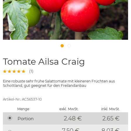
Tomate Ailsa Craig
(
1
)
Eine robuste sehr frühe Salattomate mit kleineren Früchten aus
Schottland, gut geeignet für den Freilandanbau
Artikel-Nr.: AC56537-10
Menge
exkl. MwSt.
inkl. MwSt.
2.48 €
2.65
€
Portion
7.50 €
8.03 €