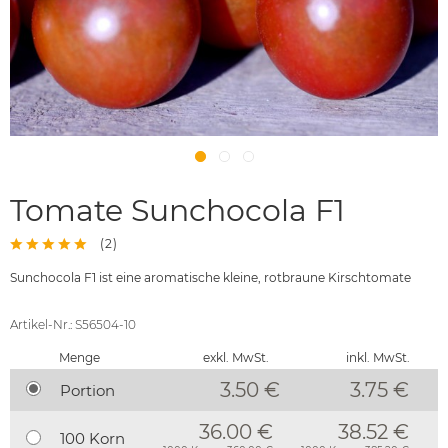
Tomate Sunchocola F1
(
2
)
Sunchocola F1 ist eine aromatische kleine, rotbraune Kirschtomate
Artikel-Nr.: S56504-10
Menge
exkl. MwSt.
inkl. MwSt.
3.50 €
3.75
€
Portion
36.00 €
38.52 €
100 Korn