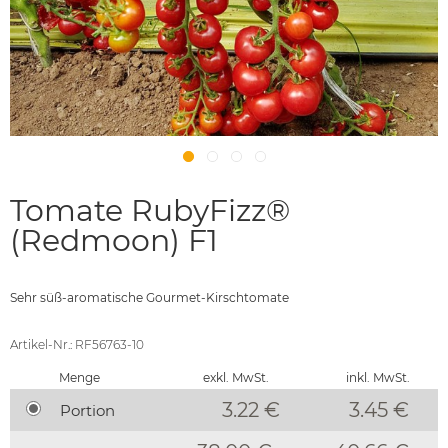
Tomate RubyFizz®
(Redmoon) F1
Sehr süß-aromatische Gourmet-Kirschtomate
Artikel-Nr.: RF56763-10
Menge
exkl. MwSt.
inkl. MwSt.
3.22 €
3.45
€
Portion