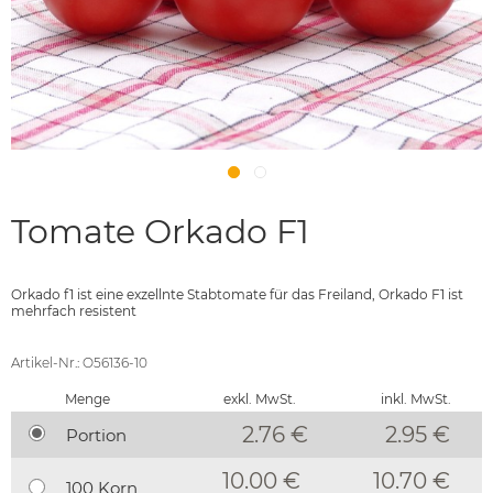
Tomate Orkado F1
Orkado f1 ist eine exzellnte Stabtomate für das Freiland, Orkado F1 ist
mehrfach resistent
Artikel-Nr.: O56136-10
Menge
exkl. MwSt.
inkl. MwSt.
2.76 €
2.95
€
Portion
10.00 €
10.70 €
100 Korn