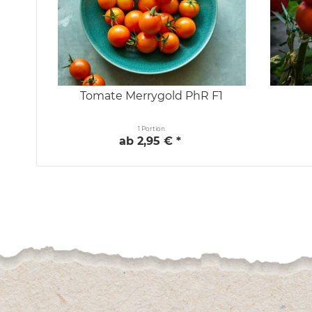
Tomate Merrygold PhR F1
1 Portion
ab 2,95 € *