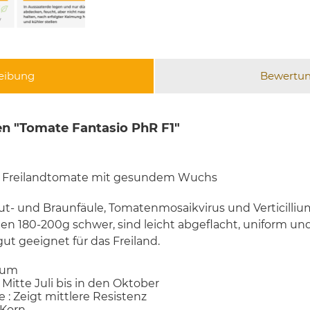
eibung
Bewertu
n "Tomate Fantasio PhR F1"
 Freilandtomate mit gesundem Wuchs
ut- und Braunfäule, Tomatenmosaikvirus und Verticilliu
en 180-200g schwer, sind leicht abgeflacht, uniform 
gut geeignet für das Freiland.
cum
 Mitte Juli bis in den Oktober
e : Zeigt mittlere Resistenz
 Korn