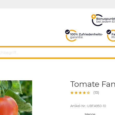
Tomate Fan
(
13
)
Artikel-Nr.: UBFA950-10
Menge