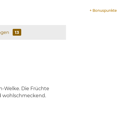
+
Bonuspunkte
ngen
13
m-Welke. Die Früchte
und wohlschmeckend.