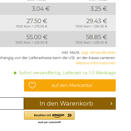
3.04 €
3.25
€
27.50 €
29.43 €
1000 Korn = 275.05 €
1000 Korn = 294.30 €
55.00 €
58.85 €
1000 Korn = 220.00 €
1000 Korn = 235.40 €
inkl. MwSt.
zzgl. Versandkosten
hängig von der Lieferadresse kann die USt. an der Kasse variieren.
Weitere Informationen
Sofort versandfertig, Lieferzeit ca. 1-3 Werktage
auf den Merkzettel
In den
Warenkorb