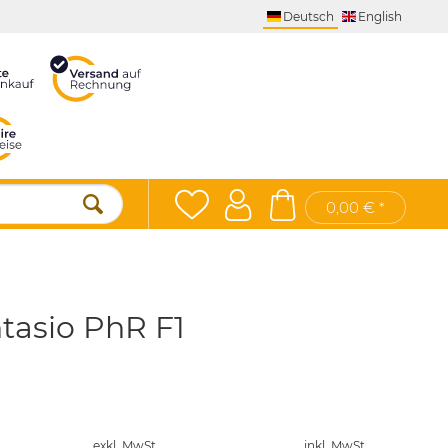
Deutsch
English
0,00 € *
tasio PhR F1
exkl. MwSt.
inkl. MwSt.