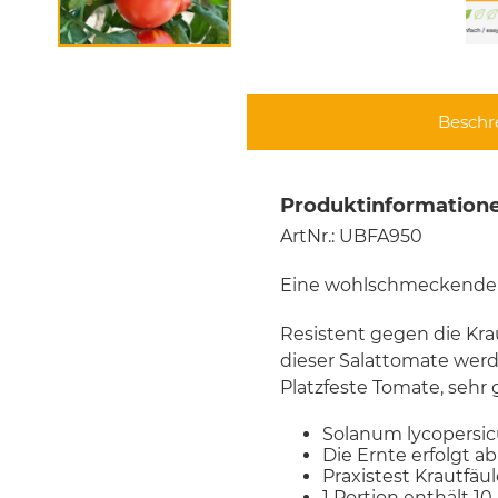
Beschr
Produktinformatione
ArtNr.: UBFA950
Eine wohlschmeckende
Resistent gegen die Kra
dieser Salattomate werd
Platzfeste Tomate, sehr 
Solanum lycopersi
Die Ernte erfolgt ab
Praxistest Krautfäul
1 Portion enthält 10