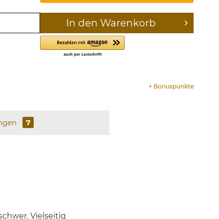
In den
Warenkorb
+
Bonuspunkte
ngen
7
hwer. Vielseitig