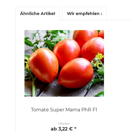
Ähnliche Artikel
Wir empfehlen :
Tomate Super Mama PhR F1
1 Portion
ab 3,22 € *