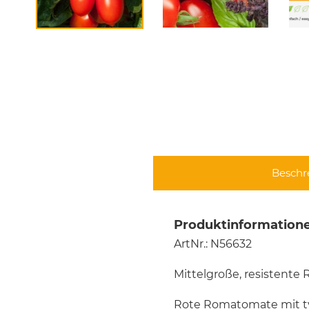
Beschr
Produktinformatione
ArtNr.: N56632
Mittelgroße, resistent
Rote Romatomate mit ty