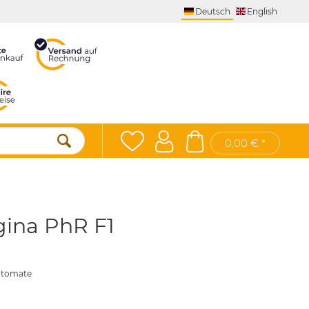
Deutsch
English
0,00 € *
ina PhR F1
matomate