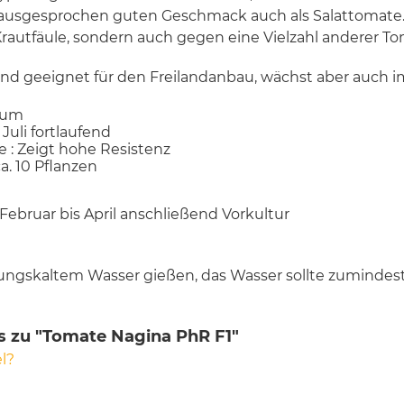
ausgesprochen guten Geschmack auch als Salattomate. 
rautfäule, sondern auch gegen eine Vielzahl anderer T
end geeignet für den Freilandanbau, wächst aber auch 
cum
 Juli fortlaufend
e : Zeigt hohe Resistenz
ca. 10 Pflanzen
 Februar bis April anschließend Vorkultur
itungskaltem Wasser gießen, das Wasser sollte zumind
s zu "Tomate Nagina PhR F1"
l?