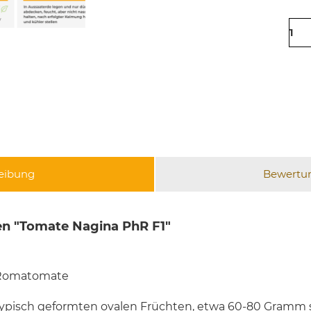
eibung
Bewertu
n "Tomate Nagina PhR F1"
e Romatomate
pisch geformten ovalen Früchten, etwa 60-80 Gramm sc