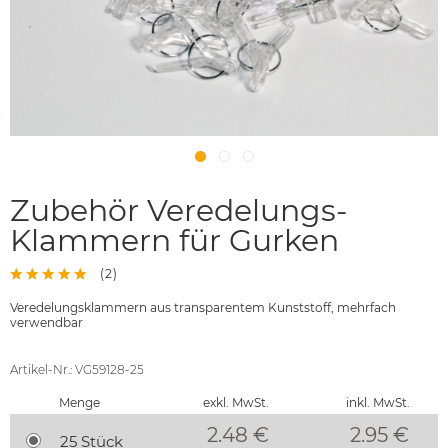
Zubehör Veredelungs-
Klammern für Gurken
(
2
)
Veredelungsklammern aus transparentem Kunststoff, mehrfach
verwendbar
Artikel-Nr.: VG59128-25
Menge
exkl. MwSt.
inkl. MwSt.
2.48 €
2.95
€
25 Stück