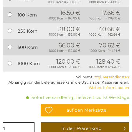
1000 Korn = 200.00 €
1000 Korn = 214.00 €
16.50 €
17.66 €
100 Korn
1000 Korn = 165.05 €
1000 Korn = 176.60 €
38.00 €
40.66 €
250 Korn
1000 Korn = 152.00 €
1000 Korn = 162.64 €
66.00 €
70.62 €
500 Korn
1000 Korn = 132.00 €
1000 Korn = 141.24 €
120.00 €
128.40 €
1000 Korn
1000 Korn = 120.00 €
1000 Korn = 128.40 €
inkl. MwSt.
zzgl. Versandkosten
Abhängig von der Lieferadresse kann die USt. an der Kasse variieren.
Weitere Informationen
Sofort versandfertig, Lieferzeit ca. 1-3 Werktage
auf den Merkzettel
In den
Warenkorb