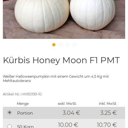
Kürbis Honey Moon F1 PMT
Weißer Halloweenpumpkin mit einem Gewicht um 4,5 Kg mit
Mehltautoleranz
Artikel-Nr.: HM50199-10
Menge
exkl. MwSt.
inkl. MwSt.
3.04 €
3.25
€
Portion
10.00 €
10.70 €
50 Korn